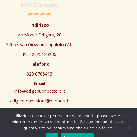
Info Contatti
Indirizzo
via Monte Ortigara,
28
37057 San Giovanni Lupatoto (VR)
P.I. 02545120236
Telefono
329 0706413
Email
info@adigebuonpastore.it
adigebuonpastore@pec.host.it
Contatto safeguarding
Utilizziamo i cookie per essere sicuri che tu possa avere la
safeguarding.aicsvr@gmail.com
migliore esperienza sul nostro sito. Se continui ad utilizzare
questo sito noi assumiamo che tu ne sia felice.
Powered by
Adige Buon Pastore